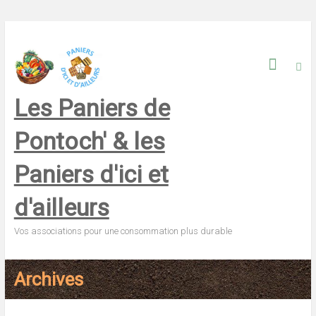
Skip
to
content
Les Paniers de
Pontoch' & les
Paniers d'ici et
d'ailleurs
Vos associations pour une consommation plus durable
Archives