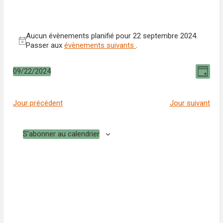
Aucun évènements planifié pour 22 septembre 2024.
Notice
Passer aux
évènements suivants
.
Navi
Nav
09/22/2024
Jour
Sélectionnez
de
par
une
date.
Jour précédent
Jour suivant
vue
cons
Év
S’abonner au calendrier