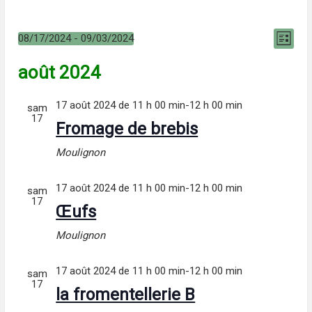
Navi
Nav
08/17/2024
 - 
09/03/2024
Liste
Sélectionnez
de
par
une
août 2024
date.
vue
cons
17 août 2024 de 11 h 00 min
-
12 h 00 min
sam
Év
17
Fromage de brebis
Moulignon
17 août 2024 de 11 h 00 min
-
12 h 00 min
sam
17
Œufs
Moulignon
17 août 2024 de 11 h 00 min
-
12 h 00 min
sam
17
la fromentellerie B