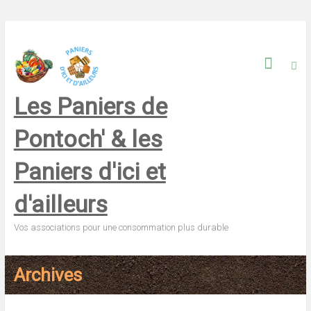
Skip
to
content
Les Paniers de
Pontoch' & les
Paniers d'ici et
d'ailleurs
Vos associations pour une consommation plus durable
Archives