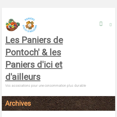
Skip
to
content
Les Paniers de
Pontoch' & les
Paniers d'ici et
d'ailleurs
Vos associations pour une consommation plus durable
Archives