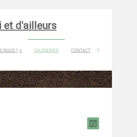
et d'ailleurs
S NOUS ?
CALENDRIER
CONTACT
Navigation
Navigation
Mois
de
par