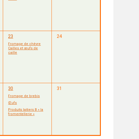
1
0
23
24
évènement,
évènement,
Fromage de chèvre
Cailles et œufs de
caille
3
0
30
31
évènements,
évènement,
Fromage de brebis
Œufs
Produits laitiers B « la
fromentellerie »