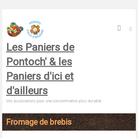
Skip
to
content
Les Paniers de
Pontoch' & les
Paniers d'ici et
d'ailleurs
Vos associations pour une consommation plus durable
Fromage de brebis